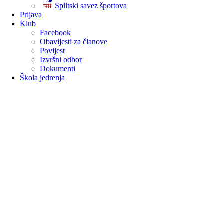
Splitski savez športova
Prijava
Klub
Facebook
Obavijesti za članove
Povijest
Izvršni odbor
Dokumenti
Škola jedrenja