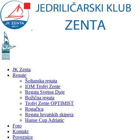
JK Zenta
Regate
Šoltanska regata
IOM Trofej Zente
Regata Svetog Duje
Božićna regata
Trofej Zente OPTIMIST
Rogačica
Regata hrvatskih skipera
Hanse Cup Adriatic
Foto
Kontakt
Poveznice