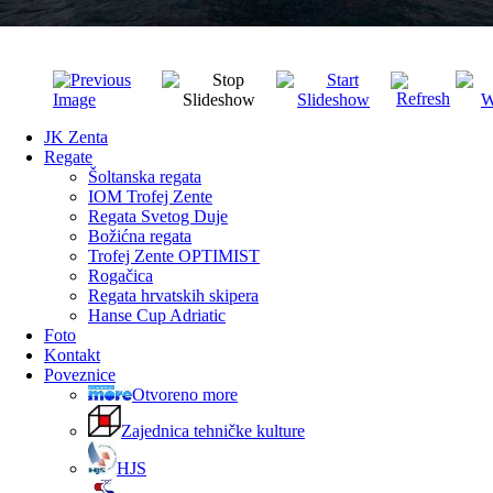
JK Zenta
Regate
Šoltanska regata
IOM Trofej Zente
Regata Svetog Duje
Božićna regata
Trofej Zente OPTIMIST
Rogačica
Regata hrvatskih skipera
Hanse Cup Adriatic
Foto
Kontakt
Poveznice
Otvoreno more
Zajednica tehničke kulture
HJS