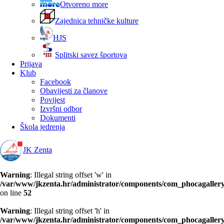
Otvoreno more
Zajednica tehničke kulture
HJS
Splitski savez športova
Prijava
Klub
Facebook
Obavijesti za članove
Povijest
Izvršni odbor
Dokumenti
Škola jedrenja
JK Zenta
Warning
: Illegal string offset 'w' in
/var/www/jkzenta.hr/administrator/components/com_phocagallery/
on line
52
Warning
: Illegal string offset 'h' in
/var/www/jkzenta.hr/administrator/components/com_phocagallery/