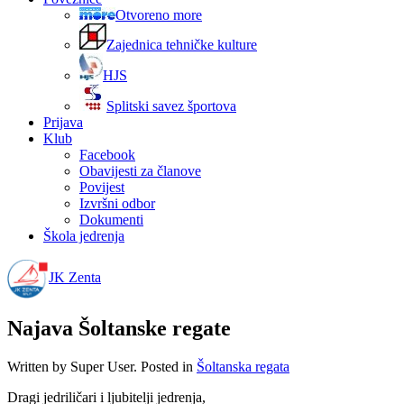
Otvoreno more
Zajednica tehničke kulture
HJS
Splitski savez športova
Prijava
Klub
Facebook
Obavijesti za članove
Povijest
Izvršni odbor
Dokumenti
Škola jedrenja
JK Zenta
Najava Šoltanske regate
Written by Super User. Posted in
Šoltanska regata
Dragi jedriličari i ljubitelji jedrenja,