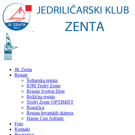
JK Zenta
Regate
Šoltanska regata
IOM Trofej Zente
Regata Svetog Duje
Božićna regata
Trofej Zente OPTIMIST
Rogačica
Regata hrvatskih skipera
Hanse Cup Adriatic
Foto
Kontakt
Poveznice