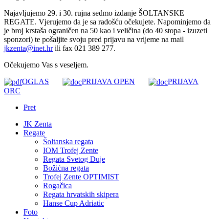
Najavljujemo 29. i 30. rujna sedmo izdanje ŠOLTANSKE
REGATE. Vjerujemo da je sa radošću očekujete. Napominjemo da
je broj krstaša ograničen na 50 kao i veličina (do 40 stopa - izuzeti
sponzori) te pošaljite svoju pred prijavu na vrijeme na mail
jkzenta@inet.hr
ili fax 021 389 277.
Očekujemo Vas s veseljem.
OGLAS
PRIJAVA OPEN
PRIJAVA
ORC
Pret
JK Zenta
Regate
Šoltanska regata
IOM Trofej Zente
Regata Svetog Duje
Božićna regata
Trofej Zente OPTIMIST
Rogačica
Regata hrvatskih skipera
Hanse Cup Adriatic
Foto