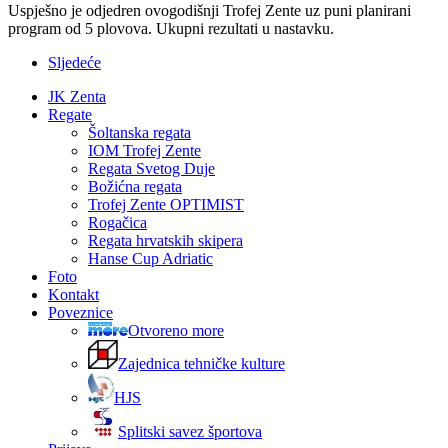
Uspješno je odjedren ovogodišnji Trofej Zente uz puni planirani
program od 5 plovova. Ukupni rezultati u nastavku.
Sljedeće
JK Zenta
Regate
Šoltanska regata
IOM Trofej Zente
Regata Svetog Duje
Božićna regata
Trofej Zente OPTIMIST
Rogačica
Regata hrvatskih skipera
Hanse Cup Adriatic
Foto
Kontakt
Poveznice
Otvoreno more
Zajednica tehničke kulture
HJS
Splitski savez športova