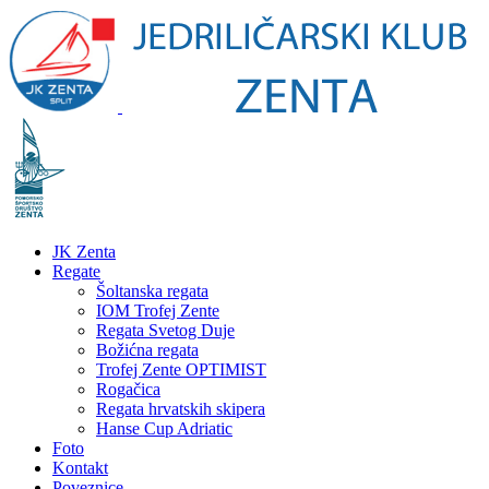
JK Zenta
Regate
Šoltanska regata
IOM Trofej Zente
Regata Svetog Duje
Božićna regata
Trofej Zente OPTIMIST
Rogačica
Regata hrvatskih skipera
Hanse Cup Adriatic
Foto
Kontakt
Poveznice