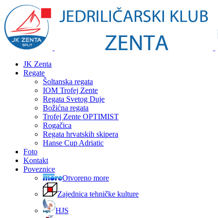
JK Zenta
Regate
Šoltanska regata
IOM Trofej Zente
Regata Svetog Duje
Božićna regata
Trofej Zente OPTIMIST
Rogačica
Regata hrvatskih skipera
Hanse Cup Adriatic
Foto
Kontakt
Poveznice
Otvoreno more
Zajednica tehničke kulture
HJS