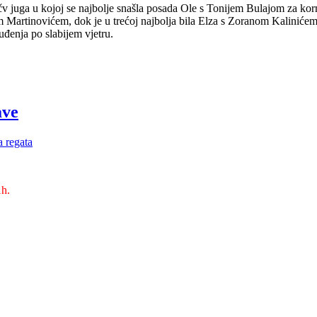
čv juga u kojoj se najbolje snašla posada Ole s Tonijem Bulajom za ko
m Martinovićem, dok je u trećoj najbolja bila Elza s Zoranom Kalinićem
uđenja po slabijem vjetru.
ave
 regata
h.