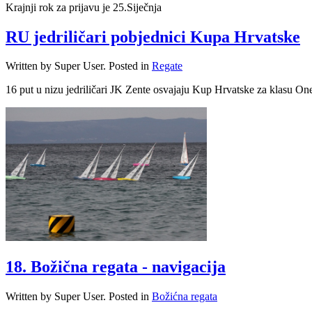
Krajnji rok za prijavu je 25.Siječnja
RU jedriličari pobjednici Kupa Hrvatske
Written by Super User. Posted in
Regate
16 put u nizu jedriličari JK Zente osvajaju Kup Hrvatske za klasu On
18. Božična regata - navigacija
Written by Super User. Posted in
Božićna regata