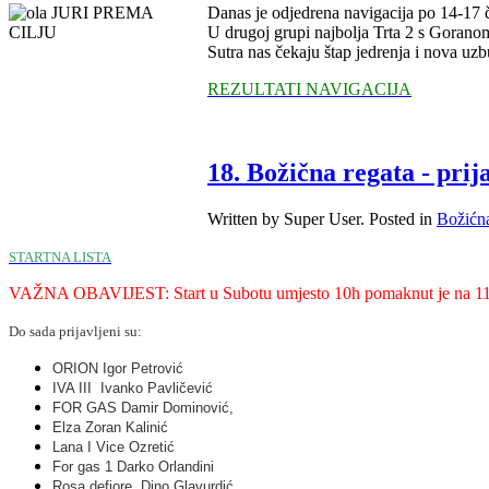
Danas je odjedrena navigacija po 14-17 
U drugoj grupi najbolja Trta 2 s Gorano
Sutra nas čekaju štap jedrenja i nova uzb
REZULTATI NAVIGACIJA
18. Božična regata - prij
Written by Super User. Posted in
Božićna
STARTNA LISTA
VAŽNA OBAVIJEST: Start u Subotu umjesto 10h pomaknut je na 11
Do sada prijavljeni su:
ORION
Igor Petrović
IVA III Ivanko
Pavličević
FOR
GAS Damir
Dominović
,
Elza Zoran Kalinić
Lana I
Vice
Ozretić
For
gas 1 Darko Orlandini
Rosa
defiore
Dino
Glavurdić