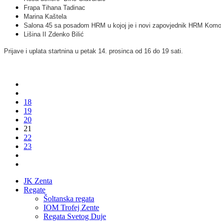
Frapa Tihana Tadinac
Marina Kaštela
Salona 45 sa posadom
HRM
u kojoj je i novi zapovjednik
HRM
Komo
Lišina II Zdenko Bilić
Prijave i uplata
startnina
u petak 14. prosinca od 16 do 19 sati.
18
19
20
21
22
23
JK Zenta
Regate
Šoltanska regata
IOM Trofej Zente
Regata Svetog Duje