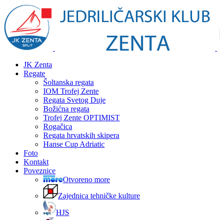
JK Zenta
Regate
Šoltanska regata
IOM Trofej Zente
Regata Svetog Duje
Božićna regata
Trofej Zente OPTIMIST
Rogačica
Regata hrvatskih skipera
Hanse Cup Adriatic
Foto
Kontakt
Poveznice
Otvoreno more
Zajednica tehničke kulture
HJS