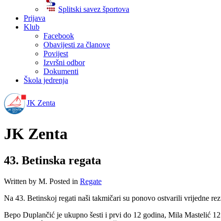
Splitski savez športova
Prijava
Klub
Facebook
Obavijesti za članove
Povijest
Izvršni odbor
Dokumenti
Škola jedrenja
JK Zenta
JK Zenta
43. Betinska regata
Written by M. Posted in
Regate
Na 43. Betinskoj regati naši takmičari su ponovo ostvarili vrijedne rez
Bepo Duplančić je ukupno šesti i prvi do 12 godina, Mila Mastelić 12