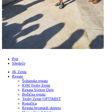
Pret
Sljedeće
JK Zenta
Regate
Šoltanska regata
IOM Trofej Zente
Regata Svetog Duje
Božićna regata
Trofej Zente OPTIMIST
Rogačica
Regata hrvatskih skipera